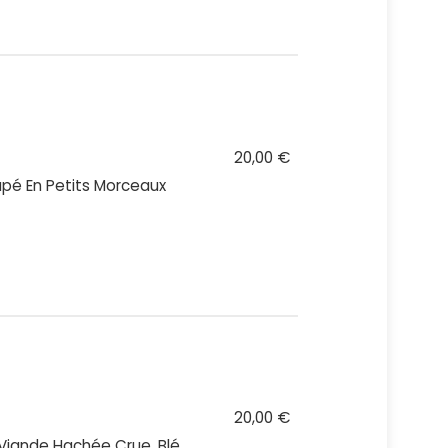
20,00 €
upé En Petits Morceaux
20,00 €
 Viande Hachée Crue, Blé