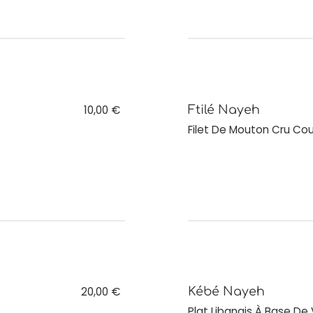
10,00 €
Ftilé Nayeh
Filet De Mouton Cru Co
20,00 €
Kébé Nayeh
Plat Libanais À Base De