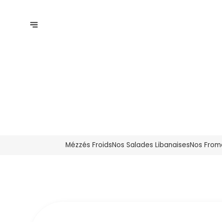
Mézzés Froids
Nos Salades Libanaises
Nos From