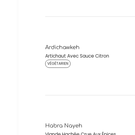
Ardichawkeh
Artichaut Avec Sauce Citron
VÉGÉTARIEN
Habra Nayeh
Viande Hachée Crue Aux Épices