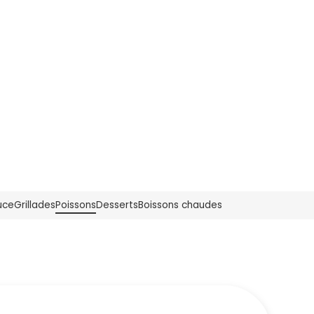
uce
Grillades
Poissons
Desserts
Boissons chaudes