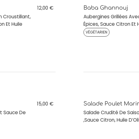
12,00 €
Baba Ghannouj
 Croustillant,
Aubergines Grillées Avec
n Et Huile
Épices, Sauce Citron Et H
VÉGÉTARIEN
15,00 €
Salade Poulet Mari
Et Sauce De
Salade Crudité De Saiso
,Sauce Citron, Huile D’Oli